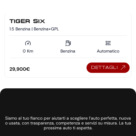
TIGER SIX
1.5 Benzina | Benzina+GPL
0 Km
Benzina
Automatico
DETTAGLI
29,900
€
Siamo al tuo fianco per aiutarti a scegliere l’auto perfetta, nuova
o usata, con trasparenza, competenza e servizi su misura. La tua
prossima auto ti aspetta.