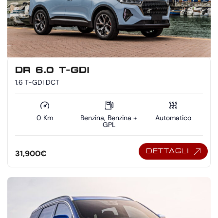
DR 6.0 T-GDI
1.6 T-GDI DCT
0 Km
Benzina, Benzina +
Automatico
GPL
DETTAGLI
31,900
€