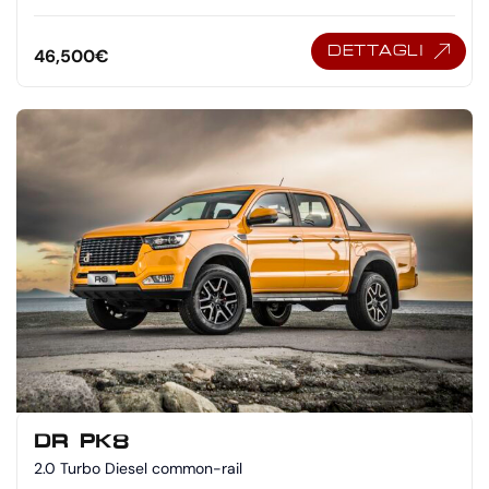
DETTAGLI
46,500
€
DR PK8
2.0 Turbo Diesel common-rail