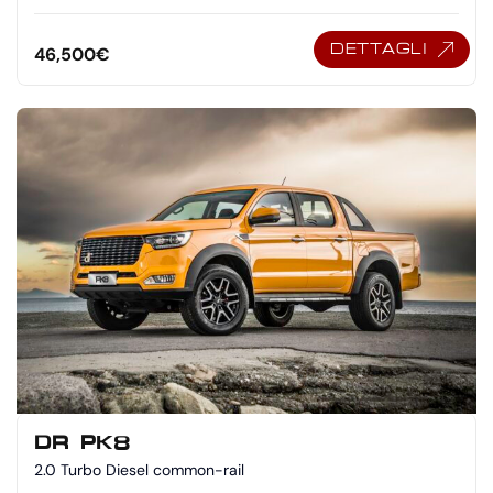
DETTAGLI
46,500
€
DR PK8
2.0 Turbo Diesel common-rail